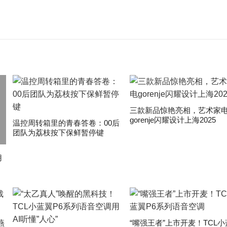
三款新品惊艳亮相，艺术家
gorenje闪耀设计上海2025
温控周转箱里的青春答卷：00后
团队为荔枝按下保鲜暂停键
用
燕
“嘴强王者”上市开麦！TCL小