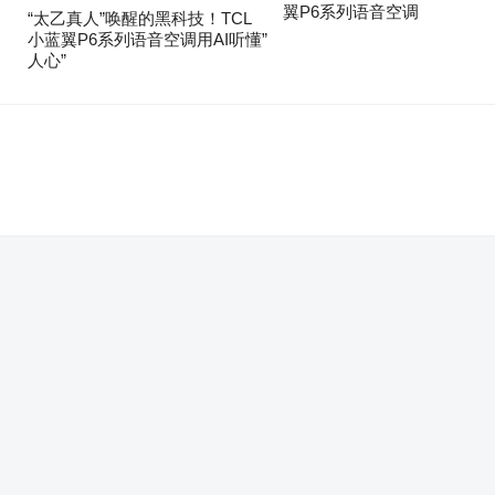
翼P6系列语音空调
“太乙真人”唤醒的黑科技！TCL
小蓝翼P6系列语音空调用AI听懂”
人心”
。