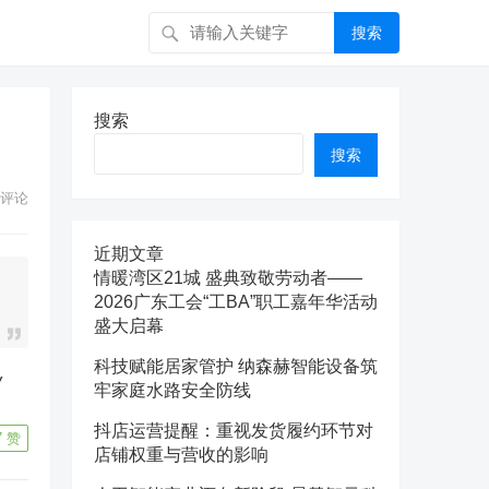
搜索
搜索
搜索
评论
近期文章
情暖湾区21城 盛典致敬劳动者——
2026广东工会“工BA”职工嘉年华活动
盛大启幕
科技赋能居家管护 纳森赫智能设备筑
牢家庭水路安全防线
抖店运营提醒：重视发货履约环节对
7
赞
店铺权重与营收的影响