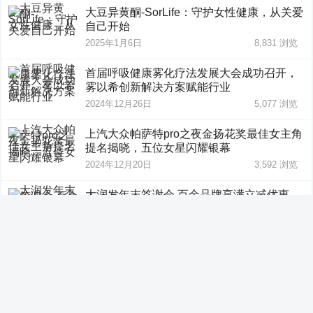
大豆异黄酮-SorLife：守护女性健康，从关爱
自己开始
2025年1月6日
8,831
浏览
首届呼吸健康雾化疗法发展大会成功召开，
雾以希创新解决方案赋能行业
2024年12月26日
5,077
浏览
上汽大众帕萨特pro之夜金扬花奖最佳女主角
提名揭晓，五位女星闪耀银幕
2024年12月20日
3,592
浏览
大润发年末答谢会 百余品牌享满立减优惠
2024年12月19日
2,702
浏览
“悟空的心情”深圳全新SPA中心盛大开幕
2024年12月18日
3,819
浏览
助推长三角一体化 | 中韩人寿携手明亚保险