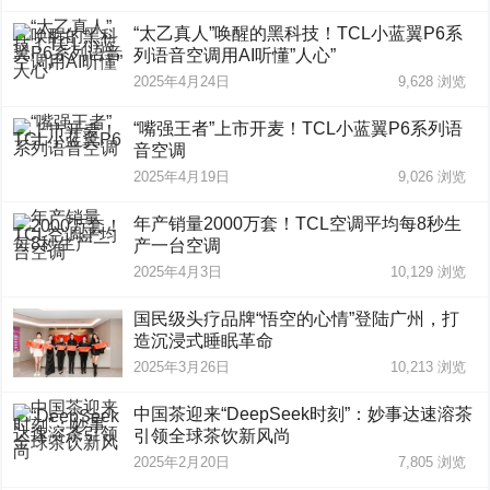
“太乙真人”唤醒的黑科技！TCL小蓝翼P6系
列语音空调用AI听懂”人心”
2025年4月24日
9,628
浏览
“嘴强王者”上市开麦！TCL小蓝翼P6系列语
音空调
2025年4月19日
9,026
浏览
年产销量2000万套！TCL空调平均每8秒生
产一台空调
2025年4月3日
10,129
浏览
国民级头疗品牌“悟空的心情”登陆广州，打
造沉浸式睡眠革命
2025年3月26日
10,213
浏览
中国茶迎来“DeepSeek时刻”：妙事达速溶茶
引领全球茶饮新风尚
2025年2月20日
7,805
浏览