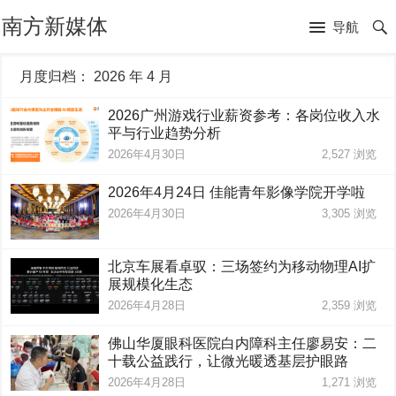
南方新媒体
导航
月度归档：
2026 年 4 月
2026广州游戏行业薪资参考：各岗位收入水
平与行业趋势分析
2026年4月30日
2,527
浏览
2026年4月24日 佳能青年影像学院开学啦
2026年4月30日
3,305
浏览
北京车展看卓驭：三场签约为移动物理AI扩
展规模化生态
2026年4月28日
2,359
浏览
佛山华厦眼科医院白内障科主任廖易安：二
十载公益践行，让微光暖透基层护眼路
2026年4月28日
1,271
浏览