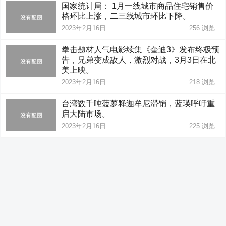
国家统计局： 1月一线城市商品住宅销售价
格环比上涨，二三线城市环比下降。
2023年2月16日
256
浏览
拳击题材人气电影续集《奎迪3》发布终极预
告，兄弟变成敌人，激烈对战，3月3日在北
美上映。
2023年2月16日
218
浏览
台湾数千吨菠萝释迦牟尼滞销，蓝瑛呼吁重
启大陆市场。
2023年2月16日
225
浏览
2023年铁路春运收官，累计发送旅客3.48亿
人次。
2023年2月16日
233
浏览
民航局： 1月客运量回升至2019年同期的
74.5%。
2023年2月16日
193
浏览