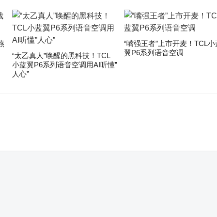
燕
“嘴强王者”上市开麦！TCL小
翼P6系列语音空调
“太乙真人”唤醒的黑科技！TCL
小蓝翼P6系列语音空调用AI听懂”
人心”
。