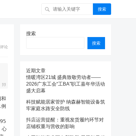
搜索
搜索
搜索
评论
近期文章
情暖湾区21城 盛典致敬劳动者——
2026广东工会“工BA”职工嘉年华活动
盛大启幕
例和
科技赋能居家管护 纳森赫智能设备筑
1例
牢家庭水路安全防线
抖店运营提醒：重视发货履约环节对
95
店铺权重与营收的影响
、心