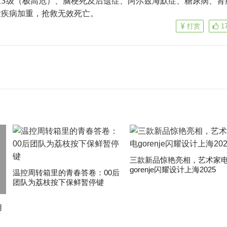
压3级（极高危）、脑梗死及后遗症、阿尔兹海默症、糖尿病、肾
发疾病加重，抢救无效死亡。
打赏
1
三款新品惊艳亮相，艺术家
gorenje闪耀设计上海2025
温控周转箱里的青春答卷：00后
团队为荔枝按下保鲜暂停键
用