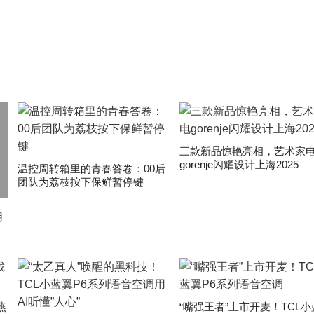
三款新品惊艳亮相，艺术家
gorenje闪耀设计上海2025
温控周转箱里的青春答卷：00后
团队为荔枝按下保鲜暂停键
用
燕
“嘴强王者”上市开麦！TCL小