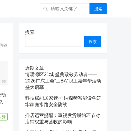
搜索
搜索
搜索
评论
近期文章
情暖湾区21城 盛典致敬劳动者——
2026广东工会“工BA”职工嘉年华活动
盛大启幕
科技赋能居家管护 纳森赫智能设备筑
亿
牢家庭水路安全防线
抖店运营提醒：重视发货履约环节对
5
赞
店铺权重与营收的影响