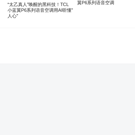
翼P6系列语音空调
“太乙真人”唤醒的黑科技！TCL
小蓝翼P6系列语音空调用AI听懂”
人心”
。