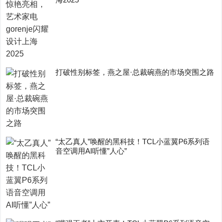
打破性别标签，燕之屋·总裁碗燕的市场突围之路
“太乙真人”唤醒的黑科技！TCL小蓝翼P6系列语
音空调用AI听懂”人心”