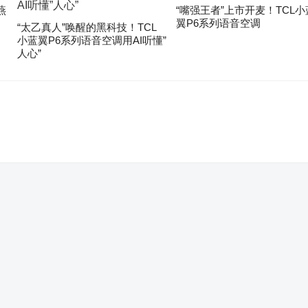
燕
“嘴强王者”上市开麦！TCL小
翼P6系列语音空调
“太乙真人”唤醒的黑科技！TCL
小蓝翼P6系列语音空调用AI听懂”
人心”
。