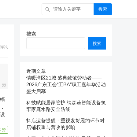
搜索
搜索
搜索
评论
近期文章
情暖湾区21城 盛典致敬劳动者——
2026广东工会“工BA”职工嘉年华活动
盛大启幕
科技赋能居家管护 纳森赫智能设备筑
道，
牢家庭水路安全防线
建设
抖店运营提醒：重视发货履约环节对
店铺权重与营收的影响
8
赞