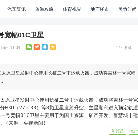
汽车资讯
旅游攻略
体育视界
地产楼市
美妆时尚
宽幅01C卫星
月5日 11:04
177
浏览
在太原卫星发射中心使用长征二号丁运载火箭，成功将吉林一号宽幅
号…
分03D（27～33）等8颗卫星发射升空。主星顺利进入预定轨
一号宽幅01C卫星主要用于为国土资源、矿产开发、智慧城市
。(来源：央视新闻)
打赏