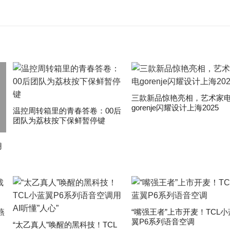
三款新品惊艳亮相，艺术家
gorenje闪耀设计上海2025
温控周转箱里的青春答卷：00后
团队为荔枝按下保鲜暂停键
用
燕
“嘴强王者”上市开麦！TCL小
翼P6系列语音空调
“太乙真人”唤醒的黑科技！TCL