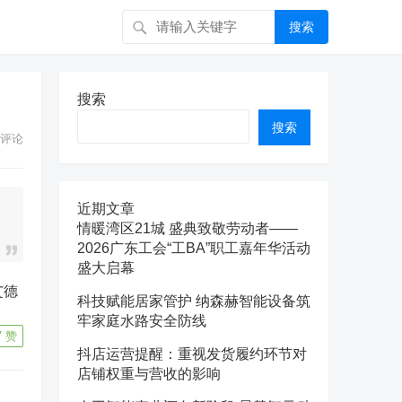
搜索
搜索
搜索
评论
近期文章
情暖湾区21城 盛典致敬劳动者——
2026广东工会“工BA”职工嘉年华活动
盛大启幕
科技赋能居家管护 纳森赫智能设备筑
牢家庭水路安全防线
7
赞
抖店运营提醒：重视发货履约环节对
店铺权重与营收的影响