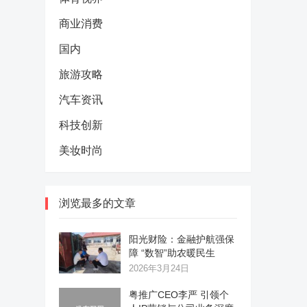
商业消费
国内
旅游攻略
汽车资讯
科技创新
美妆时尚
浏览最多的文章
阳光财险：金融护航强保
障 “数智”助农暖民生
2026年3月24日
粤推广CEO李严 引领个