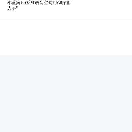
小蓝翼P6系列语音空调用AI听懂”
人心”
。