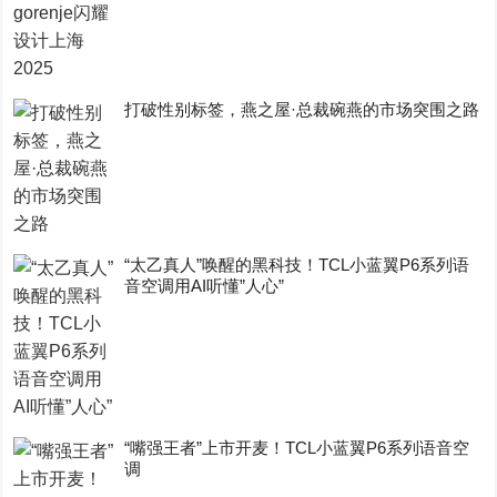
打破性别标签，燕之屋·总裁碗燕的市场突围之路
“太乙真人”唤醒的黑科技！TCL小蓝翼P6系列语
音空调用AI听懂”人心”
“嘴强王者”上市开麦！TCL小蓝翼P6系列语音空
调