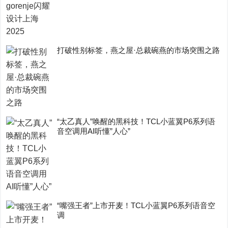
打破性别标签，燕之屋·总裁碗燕的市场突围之路
“太乙真人”唤醒的黑科技！TCL小蓝翼P6系列语
音空调用AI听懂”人心”
“嘴强王者”上市开麦！TCL小蓝翼P6系列语音空
调