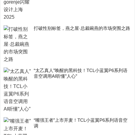
打破性别标签，燕之屋·总裁碗燕的市场突围之路
“太乙真人”唤醒的黑科技！TCL小蓝翼P6系列语
音空调用AI听懂”人心”
“嘴强王者”上市开麦！TCL小蓝翼P6系列语音空
调