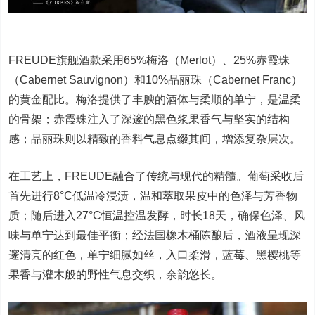
FREUDE旗舰酒款采用65%梅洛（Merlot）、25%赤霞珠
（Cabernet Sauvignon）和10%品丽珠（Cabernet Franc）
的黄金配比。梅洛提供了丰腴的酒体与柔顺的单宁，是温柔
的骨架；赤霞珠注入了深邃的黑色浆果香气与坚实的结构
感；品丽珠则以精致的香料气息点缀其间，增添复杂层次。
在工艺上，FREUDE融合了传统与现代的精髓。葡萄采收后
首先进行8°C低温冷浸渍，温和萃取果皮中的色泽与芳香物
质；随后进入27°C恒温控温发酵，时长18天，确保色泽、风
味与单宁达到最佳平衡；经法国橡木桶陈酿后，酒液呈现深
邃清亮的红色，单宁细腻如丝，入口柔滑，蓝莓、黑樱桃等
果香与灌木般的野性气息交织，余韵悠长。