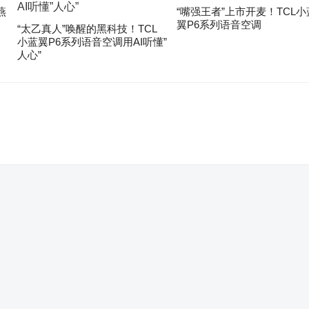
燕
“嘴强王者”上市开麦！TCL小
翼P6系列语音空调
“太乙真人”唤醒的黑科技！TCL
小蓝翼P6系列语音空调用AI听懂”
人心”
。