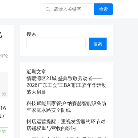
搜索
亿
搜索
搜索
评论
近期文章
情暖湾区21城 盛典致敬劳动者——
2026广东工会“工BA”职工嘉年华活动
盛大启幕
科技赋能居家管护 纳森赫智能设备筑
牢家庭水路安全防线
27
抖店运营提醒：重视发货履约环节对
店铺权重与营收的影响
8
赞