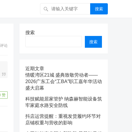
搜索
搜索
搜索
评论
近期文章
情暖湾区21城 盛典致敬劳动者——
2026广东工会“工BA”职工嘉年华活动
盛大启幕
0
赞
科技赋能居家管护 纳森赫智能设备筑
牢家庭水路安全防线
抖店运营提醒：重视发货履约环节对
店铺权重与营收的影响