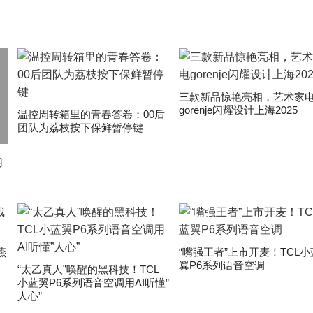
三款新品惊艳亮相，艺术家
gorenje闪耀设计上海2025
温控周转箱里的青春答卷：00后
团队为荔枝按下保鲜暂停键
用
燕
“嘴强王者”上市开麦！TCL小
翼P6系列语音空调
“太乙真人”唤醒的黑科技！TCL
小蓝翼P6系列语音空调用AI听懂”
人心”