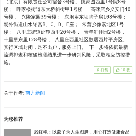
（北京）有限责任公司宿舍3号楼, 姚家园西里1号院8号
楼； 呼家楼街道东大桥斜街甲1号楼； 高碑店乡义安门46
号楼， 兴隆家园39号楼； 东坝乡东坝驹子房108号楼； 
朝外街道山水铂宫B、C、D、E座； 常营乡像素北区1号
楼； 八里庄街道延静西里20号楼， 青年汇佳园2号楼， 
十里堡东里128号楼， 八里庄西里社区散居西片平房区。 
实行区域封闭，足不出户，服务上门。 下一步将依据最新
流调排查和核酸检测结果进一步研判风险，采取相应防控措
施。
打赏
10
赞
关于作者:
南方新闻
为您推荐
殷红艳：以燕子为人生图腾，用心打造健康食品