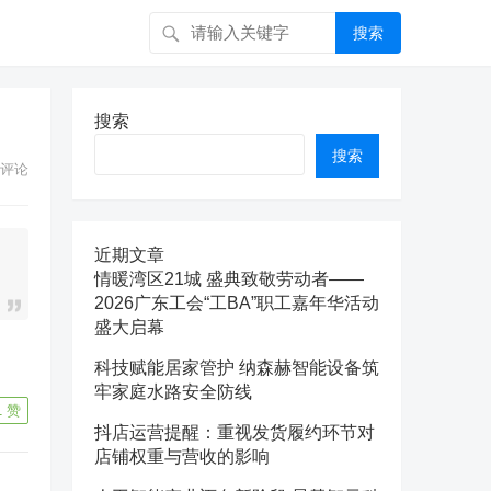
搜索
搜索
搜索
评论
近期文章
情暖湾区21城 盛典致敬劳动者——
2026广东工会“工BA”职工嘉年华活动
盛大启幕
科技赋能居家管护 纳森赫智能设备筑
牢家庭水路安全防线
1
赞
抖店运营提醒：重视发货履约环节对
店铺权重与营收的影响