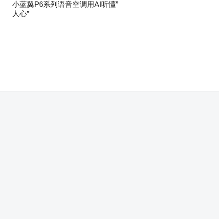
小蓝翼P6系列语音空调用AI听懂”
人心”
。