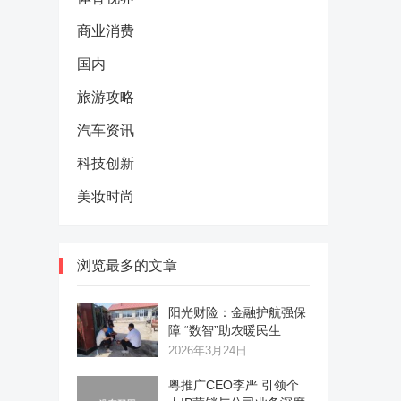
商业消费
国内
旅游攻略
汽车资讯
科技创新
美妆时尚
浏览最多的文章
阳光财险：金融护航强保
障 “数智”助农暖民生
2026年3月24日
粤推广CEO李严 引领个