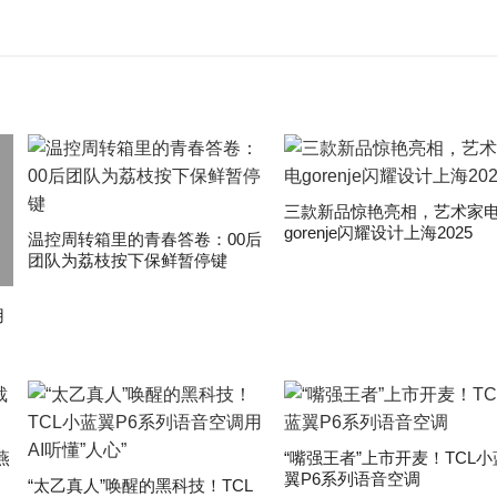
三款新品惊艳亮相，艺术家
gorenje闪耀设计上海2025
温控周转箱里的青春答卷：00后
团队为荔枝按下保鲜暂停键
用
燕
“嘴强王者”上市开麦！TCL小
翼P6系列语音空调
“太乙真人”唤醒的黑科技！TCL