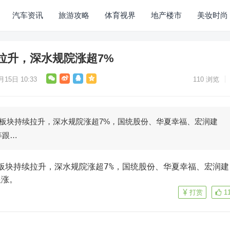
汽车资讯
旅游攻略
体育视界
地产楼市
美妆时尚
拉升，深水规院涨超7%
月15日 10:33
110
浏览
化板块持续拉升，深水规院涨超7%，国统股份、华夏幸福、宏润建
等跟…
跟涨。
打赏
1