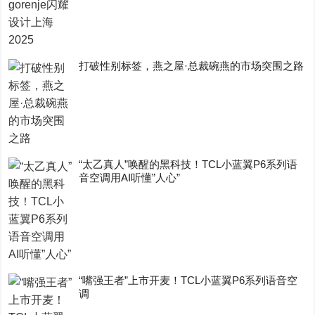
打破性别标签，燕之屋·总裁碗燕的市场突围之路
“太乙真人”唤醒的黑科技！TCL小蓝翼P6系列语
音空调用AI听懂”人心”
“嘴强王者”上市开麦！TCL小蓝翼P6系列语音空
调