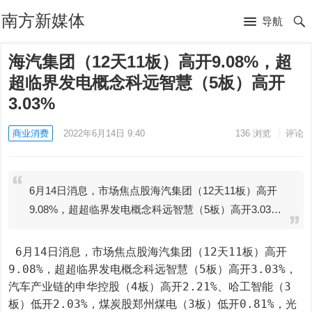
南方新媒体
导航
海汽集团（12天11板）高开9.08%，超
超临界发电概念科远智慧（5板）高开
3.03%
商业消费
2022年6月14日 9:40
136
浏览
评论
6月14日消息，市场焦点股海汽集团（12天11板）高开
9.08%，超超临界发电概念科远智慧（5板）高开3.03…
 6月14日消息，市场焦点股海汽集团（12天11板）高开
9.08%，超超临界发电概念科远智慧（5板）高开3.03%，
汽车产业链的申华控股（4板）高开2.21%、哈工智能（3
板）低开2.03%，煤炭股郑州煤电（3板）低开0.81%，光