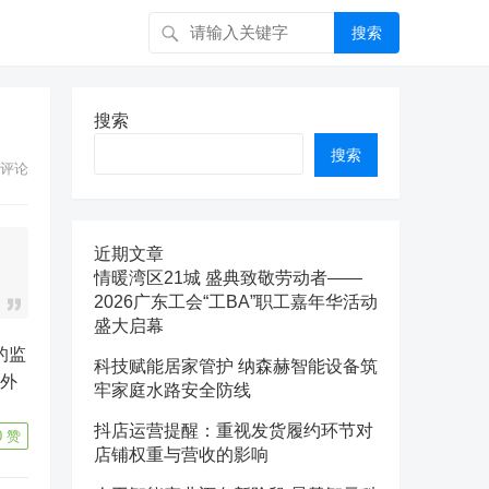
搜索
搜索
搜索
评论
近期文章
情暖湾区21城 盛典致敬劳动者——
2026广东工会“工BA”职工嘉年华活动
盛大启幕
科技赋能居家管护 纳森赫智能设备筑
（外
牢家庭水路安全防线
抖店运营提醒：重视发货履约环节对
0
赞
店铺权重与营收的影响