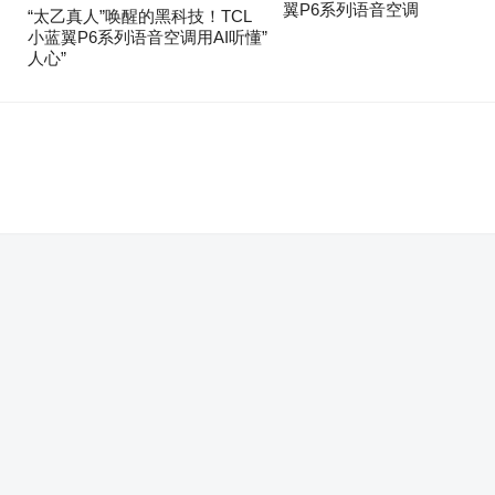
翼P6系列语音空调
“太乙真人”唤醒的黑科技！TCL
小蓝翼P6系列语音空调用AI听懂”
人心”
。