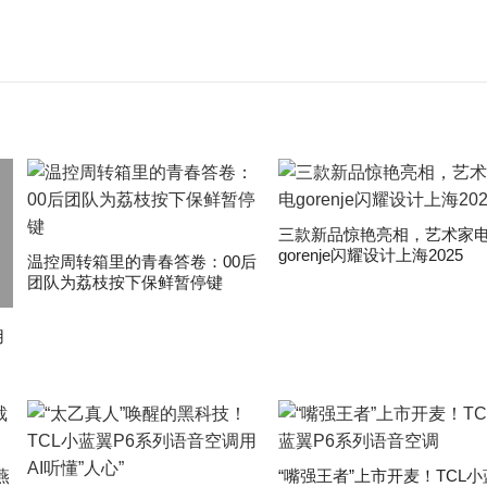
三款新品惊艳亮相，艺术家
gorenje闪耀设计上海2025
温控周转箱里的青春答卷：00后
团队为荔枝按下保鲜暂停键
用
燕
“嘴强王者”上市开麦！TCL小