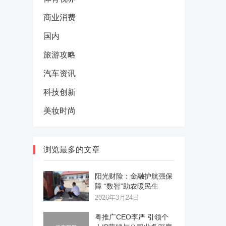
商业消费
国内
旅游攻略
汽车资讯
科技创新
美妆时尚
浏览最多的文章
阳光财险：金融护航强保
障 “数智”助农暖民生
2026年3月24日
粤推广CEO李严 引领个