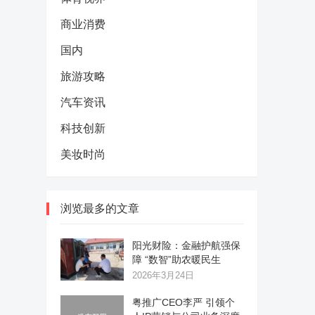
商业消费
国内
旅游攻略
汽车资讯
科技创新
美妆时尚
浏览最多的文章
阳光财险：金融护航强保
障 “数智”助农暖民生
2026年3月24日
粤推广CEO李严 引领个