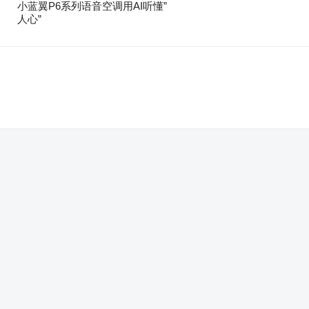
小蓝翼P6系列语音空调用AI听懂”
人心”
。