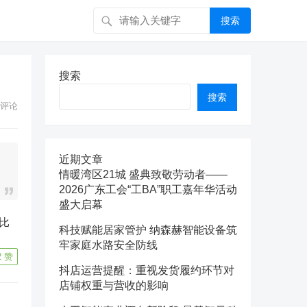
搜索
搜索
搜索
评论
近期文章
情暖湾区21城 盛典致敬劳动者——
2026广东工会“工BA”职工嘉年华活动
盛大启幕
比
科技赋能居家管护 纳森赫智能设备筑
牢家庭水路安全防线
2
赞
抖店运营提醒：重视发货履约环节对
店铺权重与营收的影响