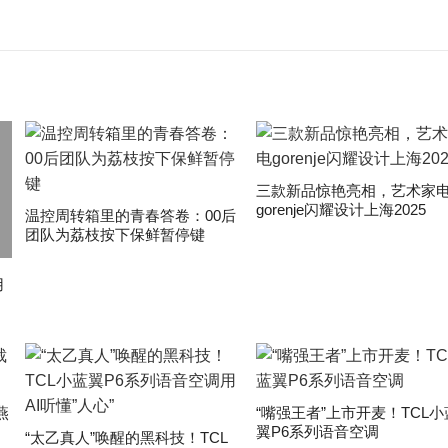
三款新品惊艳亮相，艺术家
gorenje闪耀设计上海2025
温控周转箱里的青春答卷：00后
团队为荔枝按下保鲜暂停键
用
燕
“嘴强王者”上市开麦！TCL小
翼P6系列语音空调
“太乙真人”唤醒的黑科技！TCL