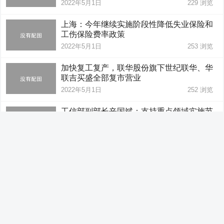
2022年5月1日
229
浏览
上海：今年继续实施阶段性降低失业保险和
工伤保险费率政策
2022年5月1日
253
浏览
加快复工复产，联华股份旗下世纪联华、华
联吉买盛全部复市营业
2022年5月1日
252
浏览
工信部副部长辛国斌：支持重点领域实施节
能降碳重大技术改造
2022年5月1日
218
浏览
广西对缅甸首份RCEP原产地证书签发
2022年5月1日
222
浏览
5月1日新闻联播速览11条
2022年5月1日
253
浏览